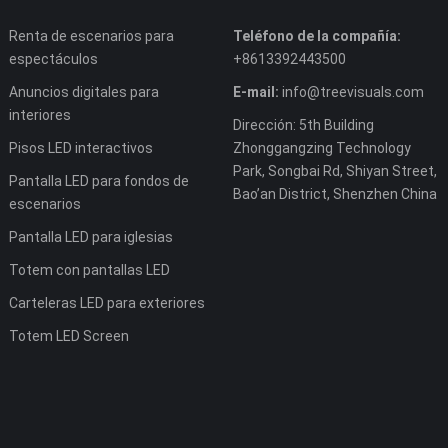
Renta de escenarios para
Teléfono de la compañía:
espectáculos
+8613392443500
Anuncios digitales para
E-mail:
info@treevisuals.com
interiores
Dirección: 5th Building
Pisos LED interactivos
Zhonggangzing Technology
Park, Songbai Rd, Shiyan Street,
Pantalla LED para fondos de
Bao’an District, Shenzhen China
escenarios
Pantalla LED para iglesias
Totem con pantallas LED
Carteleras LED para exteriores
Totem LED Screen