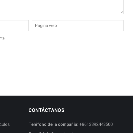
nte.
CONTÁCTANOS
culos
Teléfono de la compañía:
+8613392443500