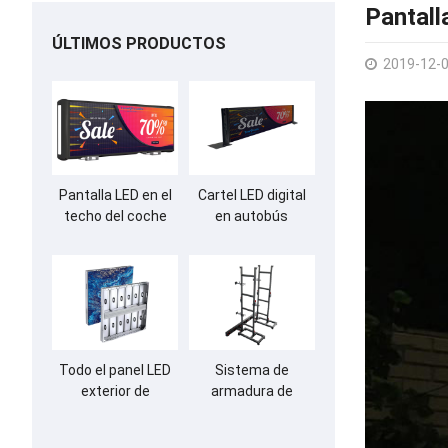
Pantall
ÚLTIMOS PRODUCTOS
2019-12-
Pantalla LED en el
Cartel LED digital
techo del coche
en autobús
para publicidad
Todo el panel LED
Sistema de
exterior de
armadura de
aluminio
soporte de tierra
para pared de