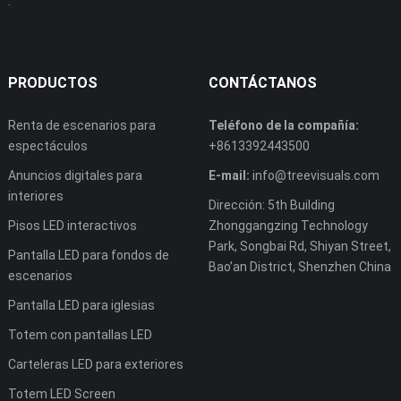
.
PRODUCTOS
CONTÁCTANOS
Renta de escenarios para
Teléfono de la compañía:
espectáculos
+8613392443500
Anuncios digitales para
E-mail:
info@treevisuals.com
interiores
Dirección: 5th Building
Pisos LED interactivos
Zhonggangzing Technology
Park, Songbai Rd, Shiyan Street,
Pantalla LED para fondos de
Bao’an District, Shenzhen China
escenarios
Pantalla LED para iglesias
Totem con pantallas LED
Carteleras LED para exteriores
Totem LED Screen