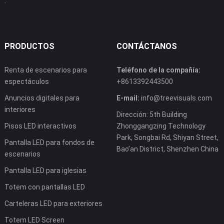
.
PRODUCTOS
CONTÁCTANOS
Renta de escenarios para
Teléfono de la compañía:
espectáculos
+8613392443500
Anuncios digitales para
E-mail:
info@treevisuals.com
interiores
Dirección: 5th Building
Pisos LED interactivos
Zhonggangzing Technology
Park, Songbai Rd, Shiyan Street,
Pantalla LED para fondos de
Bao’an District, Shenzhen China
escenarios
Pantalla LED para iglesias
Totem con pantallas LED
Carteleras LED para exteriores
Totem LED Screen