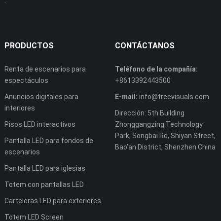
.
PRODUCTOS
CONTÁCTANOS
Renta de escenarios para
Teléfono de la compañía:
espectáculos
+8613392443500
Anuncios digitales para
E-mail:
info@treevisuals.com
interiores
Dirección: 5th Building
Pisos LED interactivos
Zhonggangzing Technology
Park, Songbai Rd, Shiyan Street,
Pantalla LED para fondos de
Bao’an District, Shenzhen China
escenarios
Pantalla LED para iglesias
Totem con pantallas LED
Carteleras LED para exteriores
Totem LED Screen