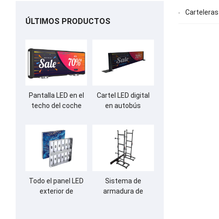
Carteleras
ÚLTIMOS PRODUCTOS
Pantalla LED en el
Cartel LED digital
techo del coche
en autobús
para publicidad
Todo el panel LED
Sistema de
exterior de
armadura de
aluminio
soporte de tierra
para pared de